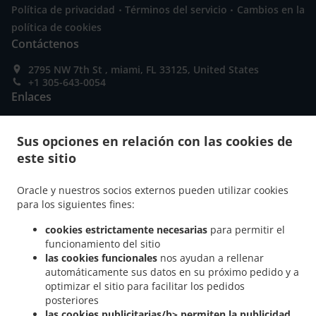
.
.
Política de privacidad
Términos del servicio
Cambios en la
política de cookies
Contáctenos
2795 NW 7th St , miami, FL 33125, United States
+1 305-643-0054
Enlaces
Carta
Sus opciones en relación con las cookies de
Pedido Anticipado
este sitio
Contáctenos
Oracle y nuestros socios externos pueden utilizar cookies
para los siguientes fines:
MÉTODOS DE PAGO ACEPTADOS
cookies estrictamente necesarias
para permitir el
funcionamiento del sitio
las cookies funcionales
nos ayudan a rellenar
automáticamente sus datos en su próximo pedido y a
optimizar el sitio para facilitar los pedidos
posteriores
las cookies publicitarias/b> permiten la publicidad