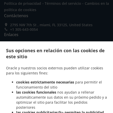
.
.
Política de privacidad
Términos del servicio
Cambios en la
política de cookies
Contáctenos
2795 NW 7th St , miami, FL 33125, United States
+1 305-643-0054
Enlaces
Carta
Sus opciones en relación con las cookies de
Pedido Anticipado
este sitio
Contáctenos
Oracle y nuestros socios externos pueden utilizar cookies
para los siguientes fines:
MÉTODOS DE PAGO ACEPTADOS
cookies estrictamente necesarias
para permitir el
funcionamiento del sitio
las cookies funcionales
nos ayudan a rellenar
automáticamente sus datos en su próximo pedido y a
optimizar el sitio para facilitar los pedidos
posteriores
las cookies publicitarias/b> permiten la publicidad